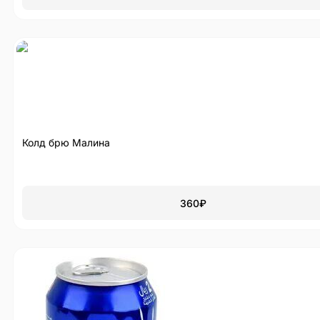
Колд брю Малина
360
₽