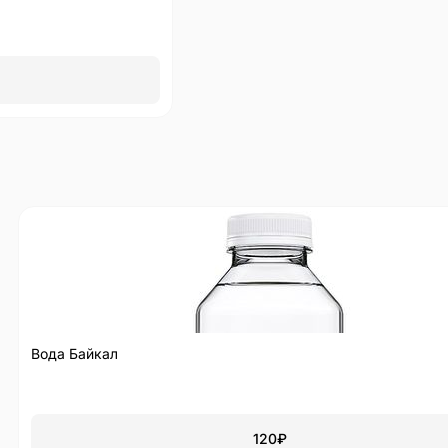
Вода Байкал
120
₽