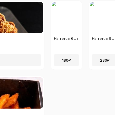
Наггетсы 6шт
Наггетсы 9ш
180
₽
230
₽