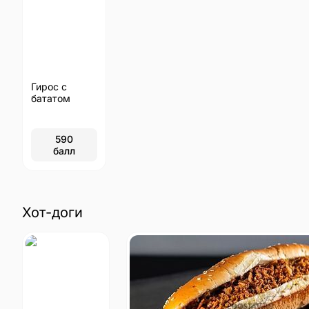
Гирос с
бататом
590
балл
Хот-доги