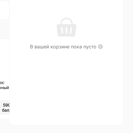
В вашей корзине пока пусто 😔
ос
рный
590
балл