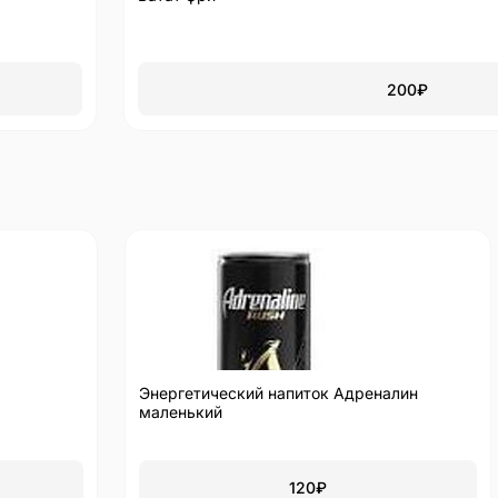
200
₽
Энергетический напиток Адреналин
маленький
120
₽