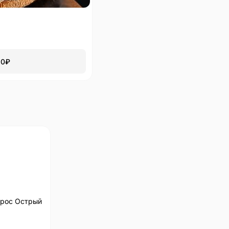
90
₽
ирос Острый