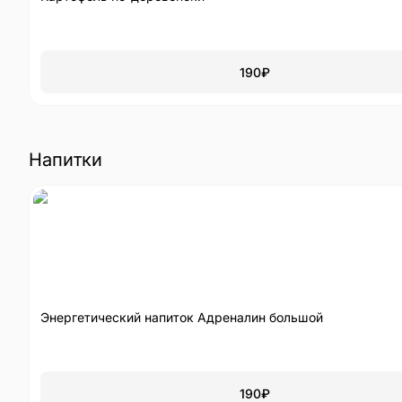
190
₽
Напитки
Энергетический напиток Адреналин большой
190
₽