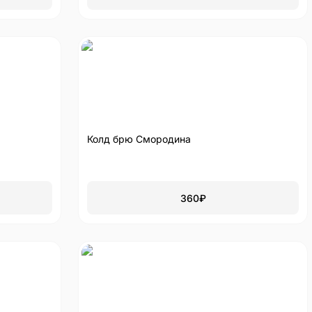
Колд брю Смородина
360
₽