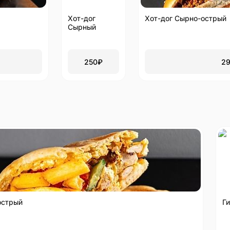
Хот-дог
Хот-дог Сырно-острый
Сырный
250
₽
2
острый
Г