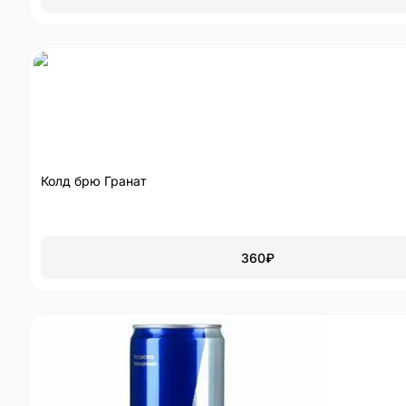
Колд брю Гранат
360
₽