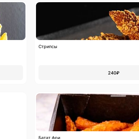
Стрипсы
240
₽
Батат фри