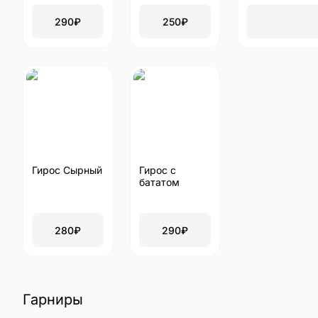
290
₽
250
₽
Гирос Сырный
Гирос с
бататом
280
₽
290
₽
Гарниры